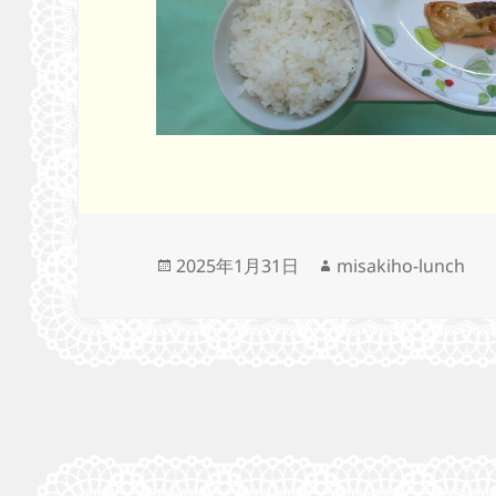
投
作
2025年1月31日
misakiho-lunch
稿
成
日:
者