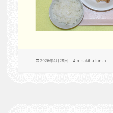
投
作
2026年4月28日
misakiho-lunch
稿
成
日:
者