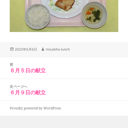
投
作
2025年6月6日
misakiho-lunch
稿
成
日:
者
投
前
稿
６月５日の献立
前
ナ
の
ビ
投
次ページへ
ゲ
稿:
６月９日の献立
次
ー
の
シ
投
ョ
Proudly powered by WordPress
稿:
ン