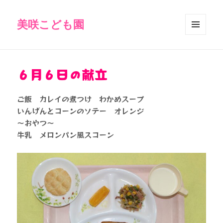
美咲こども園
メニュ
ーとウ
ィジェ
ット
６月６日の献立
ご飯 カレイの煮つけ わかめスープ
いんげんとコーンのソテー オレンジ
～おやつ～
牛乳 メロンパン風スコーン