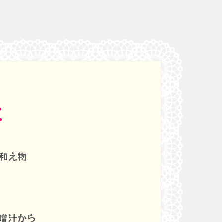
立
和え物
噌汁から