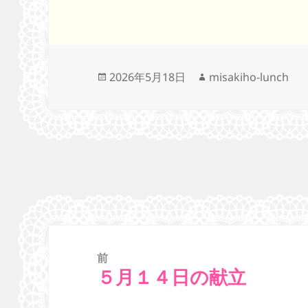
投
作
2026年5月18日
misakiho-lunch
稿
成
日:
者
投
稿
ナ
前
ビ
５月１４日の献立
前
ゲ
の