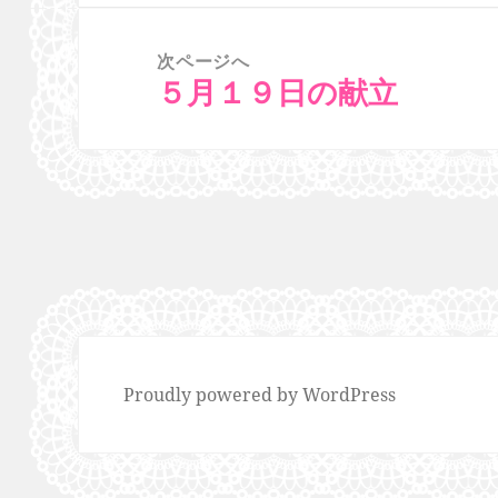
ー
投
シ
稿:
次ページへ
ョ
５月１９日の献立
次
ン
の
投
稿:
Proudly powered by WordPress