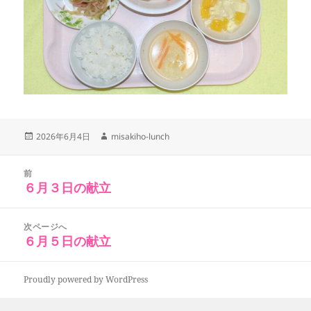
投
作
2026年6月4日
misakiho-lunch
稿
成
日:
者
投
前
稿
６月３日の献立
前
ナ
の
ビ
投
次ページへ
ゲ
稿:
６月５日の献立
次
ー
の
シ
投
ョ
Proudly powered by WordPress
稿:
ン