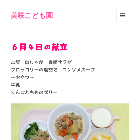
美咲こども園
メニュ
ーとウ
ィジェ
ット
６月４日の献立
ご飯 肉じゃが 春雨サラダ
ブロッコリーの塩茹で コンソメスープ
～おやつ～
牛乳
りんごともものゼリー