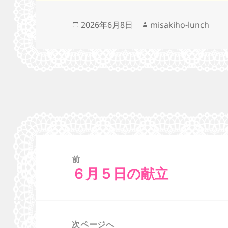
投
作
2026年6月8日
misakiho-lunch
稿
成
日:
者
投
稿
ナ
前
ビ
６月５日の献立
前
ゲ
の
ー
投
シ
稿:
次ページへ