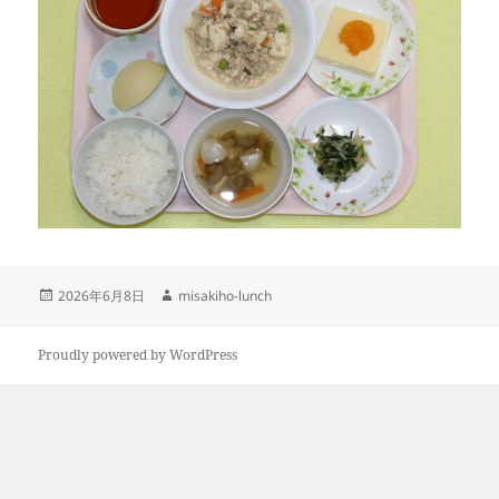
投
作
2026年6月8日
misakiho-lunch
稿
成
日:
者
Proudly powered by WordPress