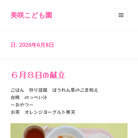
美咲こども園
メニュ
ーとウ
ィジェ
ット
日:
2026年6月8日
６月８日の献立
ごはん 炒り豆腐 ほうれん草のごま和え
白桃 のっぺい汁
～おやつ～
お茶 オレンジヨーグルト寒天