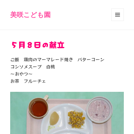
美咲こども園
メニュ
ーとウ
ィジェ
ット
５月８日の献立
ご飯 鶏肉のマーマレード焼き バターコーン
コンソメスープ 白桃
～おやつ～
お茶 フルーチェ