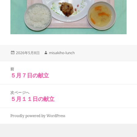
投
作
2026年5月8日
misakiho-lunch
稿
成
日:
者
投
前
稿
５月７日の献立
前
ナ
の
ビ
投
次ページへ
ゲ
稿:
５月１１日の献立
次
ー
の
シ
投
ョ
Proudly powered by WordPress
稿:
ン