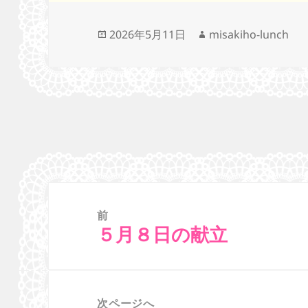
投
作
2026年5月11日
misakiho-lunch
稿
成
日:
者
投
稿
ナ
前
ビ
５月８日の献立
前
ゲ
の
ー
投
シ
稿:
次ページへ